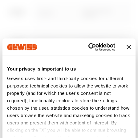
Herunterladen
Herunterladen
Zum Downloadbereich gehen
Geschlossener
DX59511
Mehr anzeigen
Mehr anzeigen
Deckel
geschlitzer
DX59520
Deckel
Zum Softwarebereich gehen
Your privacy is important to us
Geschlossener
DX59230
Gewiss uses first- and third-party cookies for different
Deckel
purposes: technical cookies to allow the website to work
properly (and for which the user's consent is not
required), functionality cookies to store the settings
Alle anzeigen
geschlitzer
chosen by the user, statistics cookies to understand how
DX59231
Deckel
users browse the website and marketing cookies to track
users and present them with content of interest. By
clicking on the "X" you will be able to continue browsing
Überprüfen Sie Ihr Land
Schließen
and refuse all cookies other than technical cookies; in