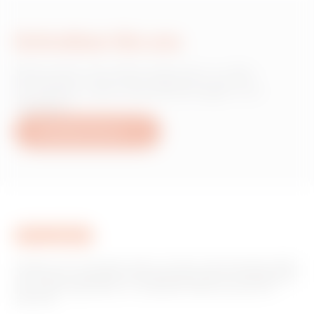
Schreiben Sie uns
Wünschen Sie Informationen zu den
Produkten oder Dienstleistungen von
Gewiss?
Schreiben Sie uns
Gewiss ist ein wichtiger Akteur auf dem internationalen Markt
hinsichtlich Lösungen für die Hausautomation, Energieschutz-
und -verteilungssysteme, intelligente Beleuchtung und E-
Mobilität.