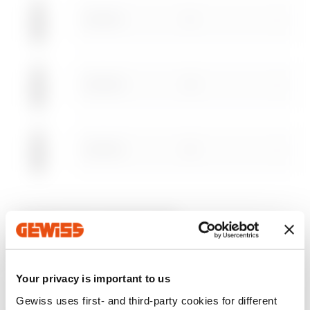
Herunterladen
Herunterladen
Zum Downloadbereich gehen
DX51316
16
Mehr anzeigen
Mehr anzeigen
DX51320
20
Zum Softwarebereich gehen
DX51325
25
AUSSTATTUNG UND NOTIZEN
VERWENDUNG:
Zum Kaltbiegen von starren Rohren.
MATERIAL:
Vierkantdraht aus verzinkten
Spezialstahl.
Your privacy is important to us
Gewiss uses first- and third-party cookies for different