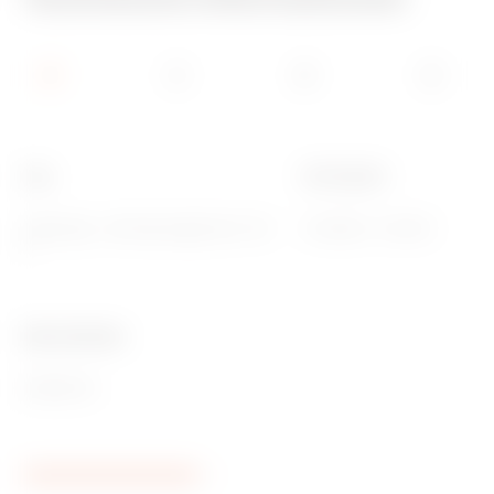
Typ
Pol 1 (mm²)
Zweipolig - Bemessungsstrom 125
N (5x35) + (14x10)
A
Ware Number
85369010