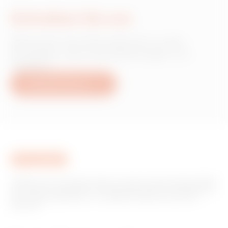
Schreiben Sie uns
Wünschen Sie Informationen zu den
Produkten oder Dienstleistungen von
Gewiss?
Schreiben Sie uns
Gewiss ist ein wichtiger Akteur auf dem internationalen Markt
hinsichtlich Lösungen für die Hausautomation, Energieschutz-
und -verteilungssysteme, intelligente Beleuchtung und E-
Mobilität.