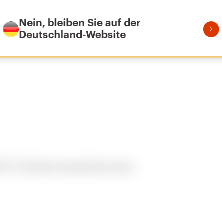
Nein, bleiben Sie auf der
Deutschland-Website
h interessieren