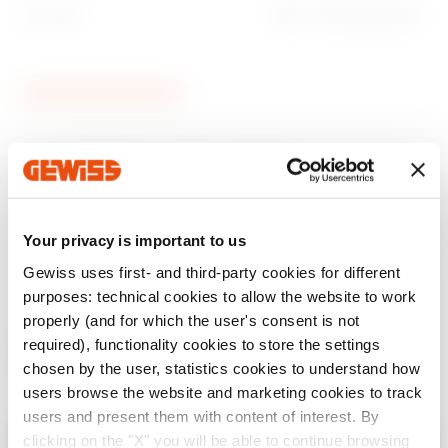
1-10 mm²
Max. 2 Hilfskontakte (1 pro
Zugehörige Produkte
CE-zeichen
Siehe das zeugnis
Product Data Sheet
CADpro
Technische daten
PRICE
Your privacy is important to us
Gewiss Code
Bemessungsstrom
(A)
Advanced design of
Estimation of
Herunterladen
Herunterladen
Herunterladen
Gewiss uses first- and third-party cookies for different
electrical systems
electrical systems
purposes: technical cookies to allow the website to work
properly (and for which the user's consent is not
required), functionality cookies to store the settings
GW70001
16
chosen by the user, statistics cookies to understand how
Herunterladen
Herunterladen
users browse the website and marketing cookies to track
Mehr anzeigen
Mehr anzeigen
users and present them with content of interest. By
Zum Downloadbereich gehen
clicking on the "X" you will be able to continue browsing
GW70002
16