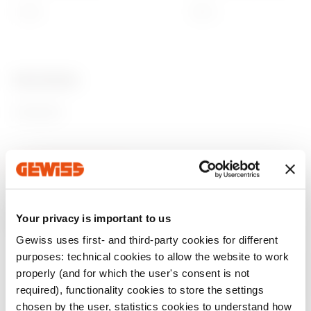
> 500
156 A
Ware Number
85366990
Zugehörige Produkte
Your privacy is important to us
Gewiss uses first- and third-party cookies for different
CE-zeichen
Siehe das zeugnis
purposes: technical cookies to allow the website to work
Product Data Sheet
CADpro
Technische daten
ENERGYpro
Gewiss Code
Bemessungsstrom
properly (and for which the user's consent is not
(A)
Advanced design of
Verteiler für
Herunterladen
Herunterladen
required), functionality cookies to store the settings
Herunterladen
Herunterladen
electrical systems
baustelle,
chosen by the user, statistics cookies to understand how