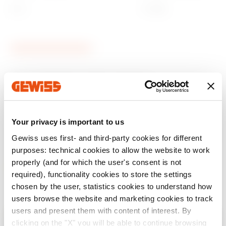
20 A
> 10 MΩ
Zugehörige Produkte
CE-zeichen
Siehe das zeugnis
Product Data Sheet
CADpro
Technische daten
ENERGYpro
Your privacy is important to us
Gewiss Code
Bemessungsstrom
(A)
Advanced design of
Verteiler für
Herunterladen
Herunterladen
Gewiss uses first- and third-party cookies for different
Herunterladen
Herunterladen
electrical systems
baustelle,
purposes: technical cookies to allow the website to work
campingplätze-
properly (and for which the user's consent is not
molen und
energieversorgung
required), functionality cookies to store the settings
GW62474
16
chosen by the user, statistics cookies to understand how
users browse the website and marketing cookies to track
Herunterladen
Herunterladen
users and present them with content of interest. By
Mehr anzeigen
Mehr anzeigen
Zum Downloadbereich gehen
clicking on the "X" you will be able to continue browsing
GW62475
16