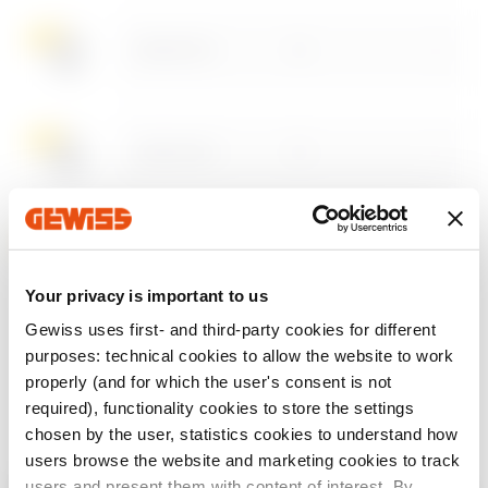
software
AUTOCAD®
GW62201H
16
Herunterladen
Herunterladen
Mehr anzeigen
Mehr anzeigen
Zum Downloadbereich gehen
GW62202H
16
GW62203H
16
Your privacy is important to us
Gewiss uses first- and third-party cookies for different
Zum Softwarebereich gehen
purposes: technical cookies to allow the website to work
GW62205H
16
properly (and for which the user's consent is not
Alle anzeigen
required), functionality cookies to store the settings
chosen by the user, statistics cookies to understand how
users browse the website and marketing cookies to track
GW62206H
16
users and present them with content of interest. By
AUSSTATTUNG UND NOTIZEN