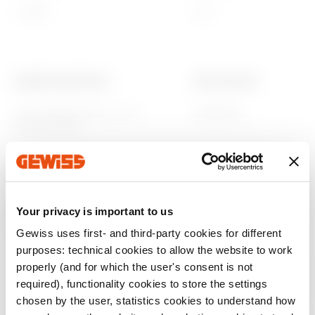
> 5000
22 A
Kugeldruckprüfung
Ware Number
125 °C (aktive Teile) - 80 °C
85366990
(passive Teile)
Your privacy is important to us
Zugehörige Produkte
Gewiss uses first- and third-party cookies for different
purposes: technical cookies to allow the website to work
CE-zeichen
Siehe das zeugnis
Product Data Sheet
PRICE
Technische daten
AUTOCAD Plugin
properly (and for which the user's consent is not
Gewiss Code
Bemessungsstrom
required), functionality cookies to store the settings
(A)
Estimation of
Plugin with GEWISS
Herunterladen
Herunterladen
Herunterladen
Herunterladen
chosen by the user, statistics cookies to understand how
electrical systems
products for the