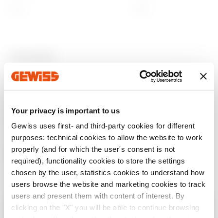
22 A
20 A
Ware Number
85366990
Your privacy is important to us
Gewiss uses first- and third-party cookies for different
purposes: technical cookies to allow the website to work
properly (and for which the user's consent is not
Zugehörige Produkte
required), functionality cookies to store the settings
chosen by the user, statistics cookies to understand how
CE-zeichen
Siehe das zeugnis
Product Data Sheet
REVIT Plugin
Technische daten
AUTOCAD Plugin
users browse the website and marketing cookies to track
Gewiss Code
Bemessungsstrom
users and present them with content of interest. By
(A)
Plugin with GEWISS
Plugin with GEWISS
Herunterladen
Herunterladen
Herunterladen
Herunterladen
clicking on the "X" you will be able to continue browsing
products for the
products for the
Überprüfen Sie Ihr Land
Schließen