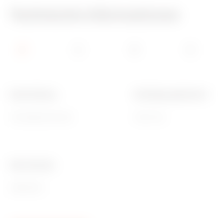
Technische Informationen
Beschreibung
Befestigungsabstand Ha
18 Einsätze (6+6+6)
163.5 mm
Ware Number
85381000