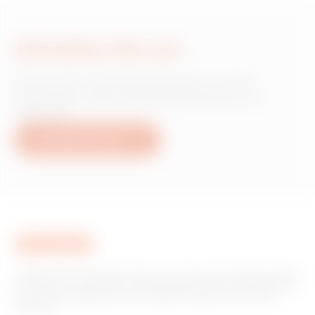
Schreiben Sie uns
Wünschen Sie Informationen zu den
Produkten oder Dienstleistungen von
Gewiss?
Schreiben Sie uns
Gewiss ist ein wichtiger Akteur auf dem internationalen Markt
hinsichtlich Lösungen für die Hausautomation, Energieschutz-
und -verteilungssysteme, intelligente Beleuchtung und E-
Mobilität.