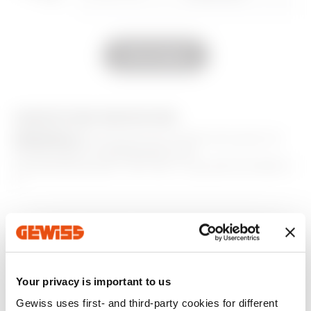
Alle anzeigen
GW48119 und
GW48020AB
GW48119PM
AUSSTATTUNG UND NOTIZEN
MERKMALE:
Die Verpackung enthält Schrauben für
die Montage in Ziegelwänden oder
Trockenbauwänden. GWT 850 °C gemäß EN 60695-2-
11.
Zusätzliche Produkte
Your privacy is important to us
Gewiss uses first- and third-party cookies for different