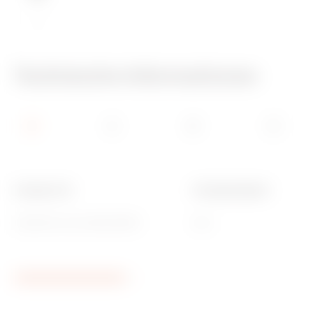
IK10
Technische Informationen
Geeignet für
Schlagfestigkeit
GW48118 und GW48118PM
IK10