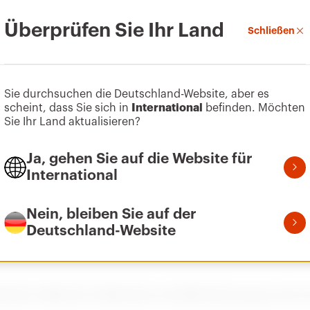
Überprüfen Sie Ihr Land
Schließen
Zum Softwarebereich gehen
600x400
Sie durchsuchen die Deutschland-Website, aber es
scheint, dass Sie sich in
International
befinden. Möchten
Sie Ihr Land aktualisieren?
600x600
Ja, gehen Sie auf die Website für
International
Alle anzeigen
600x800
Nein, bleiben Sie auf der
Deutschland-Website
600x1000
346, GWD3347, GWD3348 und GWD3349 ersetzen die Funkt