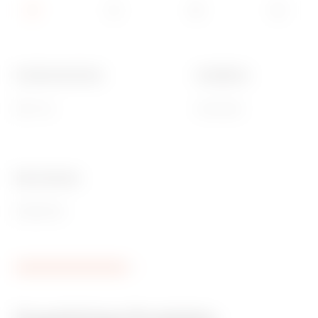
Funktionale Breite
Installation
850 mm
Horizontal
Ware Number
85389099