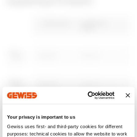
Zugehörige Produkte
CE-zeichen
REACH
Brochure
PBT-Q
Brochure
PRICE
information
Gewiss Code
Funktionale
Breite
Niederspannungssy
Estimation of
Herunterladen
Herunterladen
Herunterladen
Herunterladen
stemen
electrical systems
GWD3501
600 mm
Herunterladen
Herunterladen
Mehr anzeigen
Mehr anzeigen
Zum Downloadbereich gehen
GWD3502
600 mm
GWD3503
600 mm
Your privacy is important to us
Gewiss uses first- and third-party cookies for different
Zum Softwarebereich gehen
purposes: technical cookies to allow the website to work