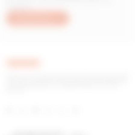
Produkten oder Dienstleistungen von
Gewiss?
Schreiben Sie uns
Gewiss ist ein wichtiger Akteur auf dem internationalen Markt
hinsichtlich Lösungen für die Hausautomation, Energieschutz-
und -verteilungssysteme, intelligente Beleuchtung und E-
Mobilität.