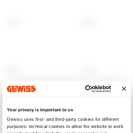
440Vac
525Vac
-
-
690Vac
250Vdc
-
-
Your privacy is important to us
Gewiss uses first- and third-party cookies for different
purposes: technical cookies to allow the website to work