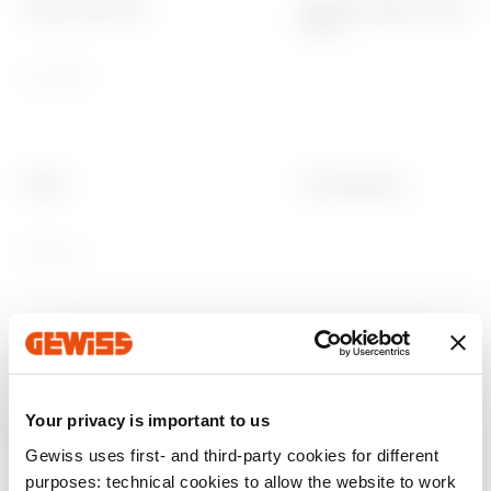
Lagertemperatur
Bemessungskurzschluss
(Icm)
-20° +65°
-
Breite
Idn-Regelung
140 mm
-
Tiefe
GRENZ-SCHALTVERMÖ
(ICU)
Your privacy is important to us
68 mm
-
Gewiss uses first- and third-party cookies for different
purposes: technical cookies to allow the website to work