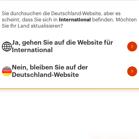
Sie durchsuchen die Deutschland-Website, aber es
scheint, dass Sie sich in
International
befinden. Möchten
Zum Softwarebereich gehen
Sie Ihr Land aktualisieren?
10
4
Ja, gehen Sie auf die Website für
International
Nein, bleiben Sie auf der
Deutschland-Website
 5 mm Dicke für lineare Schienenhalter.
hienen für lineare Sammelschienen-Halter.