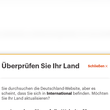
Zum Softwarebereich gehen
Aussensensor und Dämmerungsschalter: 50 m (wir empfehle
kte
Überprüfen Sie Ihr Land
Schließen
Sie durchsuchen die Deutschland-Website, aber es
scheint, dass Sie sich in
International
befinden. Möchten
Sie Ihr Land aktualisieren?