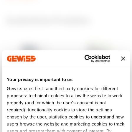
Zusätzliche Produkte
Your privacy is important to us
GW46201F
GW40606PM
Gewiss uses first- and third-party cookies for different
GEHÄUSE AUS
VERTEILER - GREEN
purposes: technical cookies to allow the website to work
POYESTER MIT
WALL - FÜR
properly (and for which the user's consent is not
TRANSPARENTER
LEICHTBAU- UND
TÜR UND SCHLOSS -
HOHLWÄNDE - MIT
required), functionality cookies to store the settings
Anzeigen
Anzeigen
250X300X160 -
TRANSPARENTER
chosen by the user, statistics cookies to understand how
IP66 - GRAU RAL
RAUCHGLASTÜR
7035
UND
users browse the website and marketing cookies to track
ABNEHMBAREN
users and present them with content of interest. By