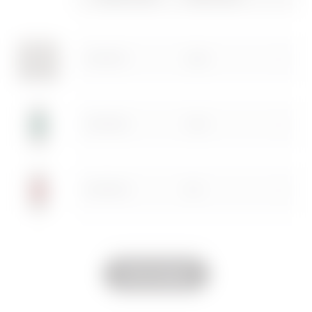
elektrischen Anlage
des Hauses
Zum Downloadbereich gehen
GW13621
Opal
Herunterladen
Herunterladen
Mehr anzeigen
Mehr anzeigen
GW13622
Grün
GW13623
Rot
Zum Softwarebereich gehen
GW13624
Bernstein
Alle anzeigen