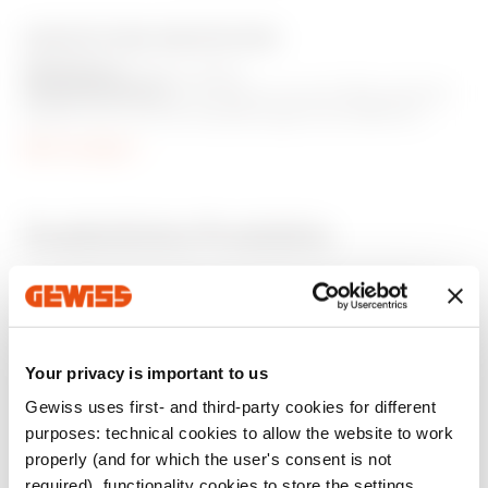
AUSSTATTUNG UND NOTIZEN
MERKMALE:
Ohne Lampe.
ANWENDUNGEN:
Die Bedeutung der Diffusorfarben
bezieht sich auf die Empfehlungen der EN60073
Bedeutung der Farben bei der Codierung von
Mehr anzeigen
Informationen.
Zusätzliche Produkte
Your privacy is important to us
Gewiss uses first- and third-party cookies for different
purposes: technical cookies to allow the website to work
properly (and for which the user's consent is not
GW13143
GW13144
required), functionality cookies to store the settings