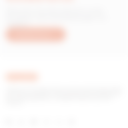
Wünschen Sie Informationen zu den
Produkten oder Dienstleistungen von
Gewiss?
Schreiben Sie uns
Gewiss ist ein wichtiger Akteur auf dem internationalen Markt
hinsichtlich Lösungen für die Hausautomation, Energieschutz-
und -verteilungssysteme, intelligente Beleuchtung und E-
Mobilität.