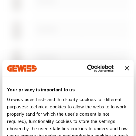
GW13091
1
Zum Downloadbereich gehen
Herunterladen
Herunterladen
Mehr anzeigen
Mehr anzeigen
GW13092
1
GW13093
1
Zum Softwarebereich gehen
GW13101
2
Your privacy is important to us
Alle anzeigen
Gewiss uses first- and third-party cookies for different
purposes: technical cookies to allow the website to work
properly (and for which the user's consent is not
GW13102
2
required), functionality cookies to store the settings
AUSSTATTUNG UND NOTIZEN
chosen by the user, statistics cookies to understand how
MERKMALE:
Die beleuchtbaren Geräte sind für
users browse the website and marketing cookies to track