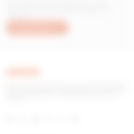
Wünschen Sie Informationen zu den
Produkten oder Dienstleistungen von
Gewiss?
Schreiben Sie uns
Gewiss ist ein wichtiger Akteur auf dem internationalen Markt
hinsichtlich Lösungen für die Hausautomation, Energieschutz-
und -verteilungssysteme, intelligente Beleuchtung und E-
Mobilität.