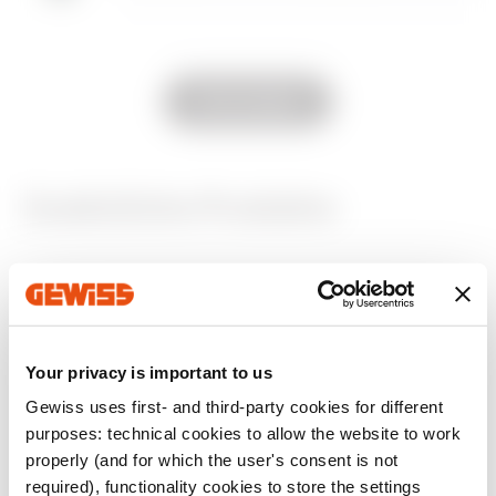
Zum Softwarebereich gehen
GW15466
Zweipolig (1P+N)
Alle anzeigen
GW15467
Zweipolig (1P+N)
Zusätzliche Produkte
GW15468
Zweipolig (1P+N)
Your privacy is important to us
Gewiss uses first- and third-party cookies for different
purposes: technical cookies to allow the website to work
GW15461
GW15468
properly (and for which the user's consent is not
LEITUNGSSCHUTZS
LEITUNGSSCHUTZS
required), functionality cookies to store the settings