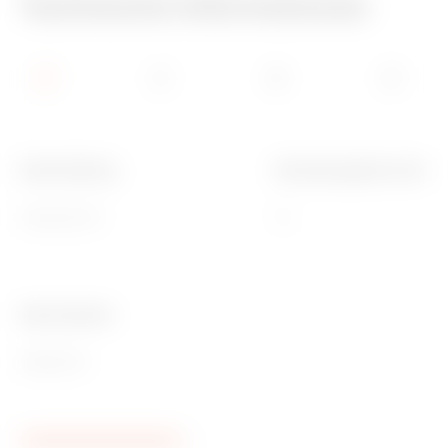
Technische Informationen
Beschreibung
Bemessungsstrom (A)
Einpolig (1P)
16
Ware Number
85362010