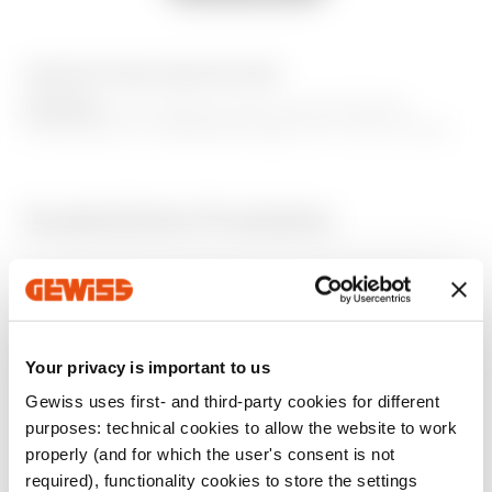
GW10505A
Klingel
AUSSTATTUNG UND NOTIZEN
HINWEIS
: Zur Anpassung der austauschbaren
Drucktaster für Axialsteuerungen mit 1 und 2 Linsen.
GW10506A
Alarm
Zusätzliche Produkte
GW10507A
Schlüssel
GW10508A
EIN AUS
Your privacy is important to us
Gewiss uses first- and third-party cookies for different
purposes: technical cookies to allow the website to work
properly (and for which the user's consent is not
GW13552
GW15551
GW10509A
Ein
required), functionality cookies to store the settings
AUSTAUSCHBARE
AUSTAUSCHBARE