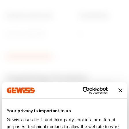
Anschluss massiv (mm²)
Anzahl Module
min. 0,5 - max. 2x2,5
2
Zugehörige Produkte
CE-zeichen
REACH
Product Data Sheet
CADpro
Technische daten
HOME
information
Gewiss Code
Beschreibung
Advanced design of
Konfiguration der
Herunterladen
Herunterladen
Herunterladen
Herunterladen
electrical systems
elektrischen Anlage
Your privacy is important to us
des Hauses
Gewiss uses first- and third-party cookies for different
GW11246
2P - 16A
purposes: technical cookies to allow the website to work