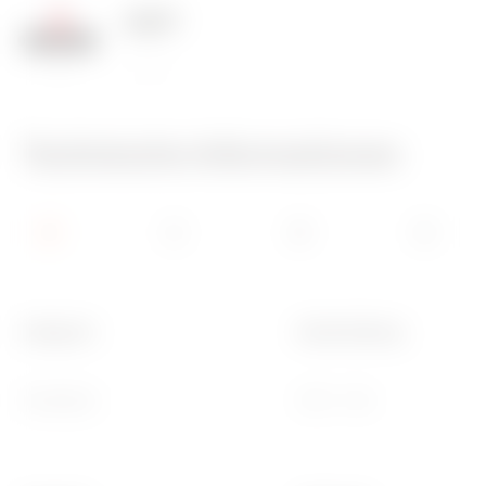
125 °C
850 °C
Technische Informationen
Kategorie
Beschreibung
Steckdose
2P+E - 16A