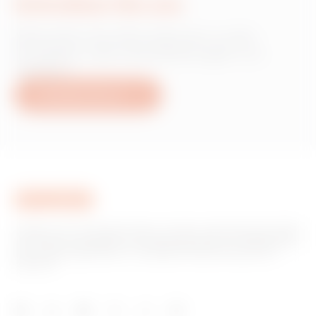
Schreiben Sie uns
Wünschen Sie Informationen zu den
Produkten oder Dienstleistungen von
Gewiss?
Schreiben Sie uns
Gewiss ist ein wichtiger Akteur auf dem internationalen Markt
hinsichtlich Lösungen für die Hausautomation, Energieschutz-
und -verteilungssysteme, intelligente Beleuchtung und E-
Mobilität.