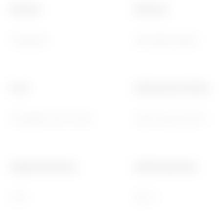
Standard
Merkmale
Französisch
With safety shutters
Norm
Widerstand bei Prüfspa
IEC 60884-1; NF C 61-314
2000 V bei 50 Hz für 1 Mi
Kugeldruckprüfung
Glühdrahtprüfung
125 °C
850 °C