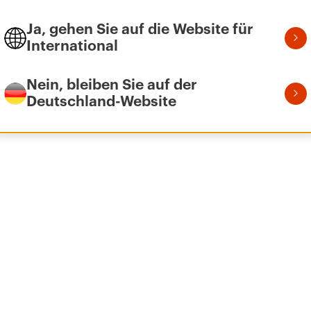
Ja, gehen Sie auf die Website für
International
Nein, bleiben Sie auf der
Deutschland-Website