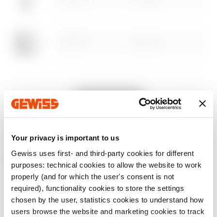
Zum Downloadbereich gehen
GW27023
8 Einsätze
Zum Softwarebereich gehen
GW27024
12 Einsätze
Alle anzeigen
Your privacy is important to us
AUSSTATTUNG UND NOTIZEN
Gewiss uses first- and third-party cookies for different
MERKMALE:
Vorgerüstet für die Unterteilung in
purposes: technical cookies to allow the website to work
Kammern (ausgenommen GW27021) mit speziellen
properly (and for which the user's consent is not
Trennwänden. Öffnungen mit Werkzeug ausbrechbar.
required), functionality cookies to store the settings
Vorgerüstet für die Befestigung der Erdungsklemme
Mehr anzeigen
GW26407. Die Schutzisolierung kann mit den
chosen by the user, statistics cookies to understand how
Schraubenabdeckkappen GW44622 hergestellt
users browse the website and marketing cookies to track