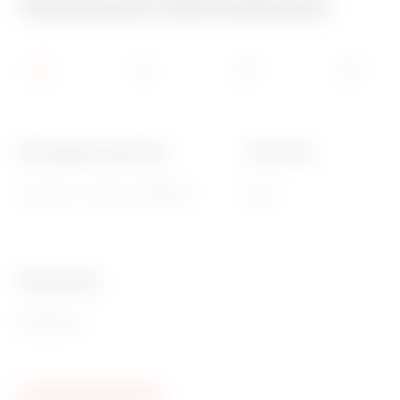
Technische Informationen
Versorgungs- spannung
Farbe Linse
12V ac/dc - 230V ac 50/60Hz
Opal
Ware Number
85308000