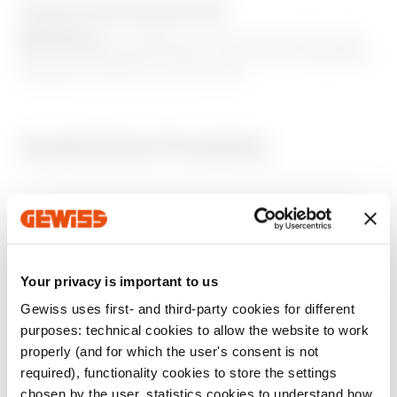
AUSSTATTUNG UND NOTIZEN
Zum Softwarebereich gehen
MERKMALE:
Hocheffiziente LED-Lampe Farbe weiß,
Stromversorgung 12V ac/dc - 230V ac mit doppeltem
Eingang für die Stromversorgung.
Zusätzliche Produkte
Your privacy is important to us
Gewiss uses first- and third-party cookies for different
purposes: technical cookies to allow the website to work
GW14594
GW14575
properly (and for which the user's consent is not
IR-
ELEKTRONISCHER
required), functionality cookies to store the settings
BEWEGUNGSMELDE
UNIVERSELLER
chosen by the user, statistics cookies to understand how
R - 230 V AC 50/60
REGLER MIT