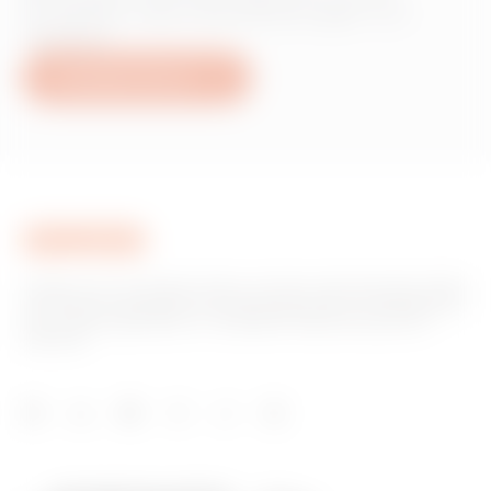
Produkten oder Dienstleistungen von
Gewiss?
Schreiben Sie uns
Gewiss ist ein wichtiger Akteur auf dem internationalen Markt
hinsichtlich Lösungen für die Hausautomation, Energieschutz-
und -verteilungssysteme, intelligente Beleuchtung und E-
Mobilität.