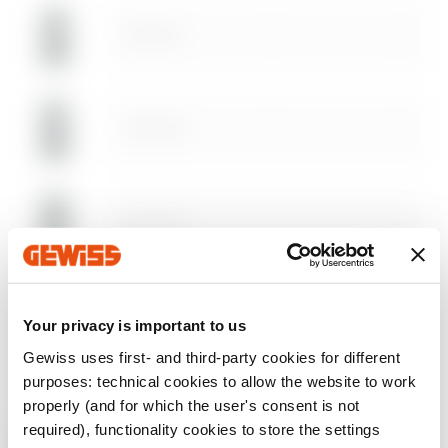
design software
des Hauses
REVIT®
GW12051
1
Zum Downloadbereich gehen
Herunterladen
Herunterladen
Mehr anzeigen
Mehr anzeigen
GW12052
1
GW12053
1
Zum Softwarebereich gehen
GW12054
1
Your privacy is important to us
Alle anzeigen
Gewiss uses first- and third-party cookies for different
purposes: technical cookies to allow the website to work
properly (and for which the user's consent is not
GW12061
1/2
required), functionality cookies to store the settings
AUSSTATTUNG UND NOTIZEN