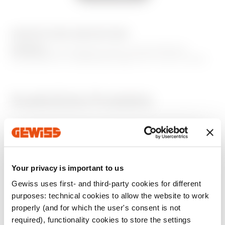
GW10505A
Klingel
AUSSTATTUNG UND NOTIZEN
HINWEIS
: Zur Anpassung der austauschbaren
Drucktaster für Axialsteuerungen mit 1 und 2 Linsen.
GW10506A
Alarm
Zusätzliche Produkte
GW10507A
Schlüssel
GW10508A
EIN AUS
Your privacy is important to us
Gewiss uses first- and third-party cookies for different
purposes: technical cookies to allow the website to work
properly (and for which the user's consent is not
GW15551
GW12552
GW10509A
Ein
required), functionality cookies to store the settings
AUSTAUSCHBARE
AUSTAUSCHBARE