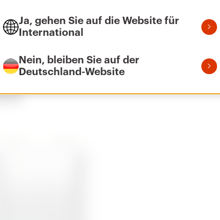
Ja, gehen Sie auf die Website für
International
Alle anzeigen
3 Einsätze
3
Nein, bleiben Sie auf der
Deutschland-Website
kte