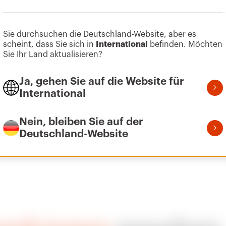
f
a
a
Sie durchsuchen die Deutschland-Website, aber es
v
v
scheint, dass Sie sich in
International
befinden. Möchten
o
o
Sie Ihr Land aktualisieren?
Transportation
u
u
Ja, gehen Sie auf die Website für
r
ia
Dafza UAE
International
i
t
Nein, bleiben Sie auf der
e
Deutschland-Website
Mehr anzeigen
s