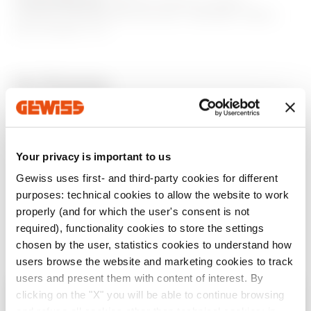
UYGULAMALAR:
elektrikli cihazların çalışma
saatlerini hesaplamak (motorlar, makineler, aletler,
ayar cihazları, vs.).
Ek Ürünler
Your privacy is important to us
Gewiss uses first- and third-party cookies for different
purposes: technical cookies to allow the website to work
properly (and for which the user's consent is not
required), functionality cookies to store the settings
GW40611PM
GW40611
chosen by the user, statistics cookies to understand how
DAĞITIM PANOSU -
FÜME KAPAKLI
users browse the website and marketing cookies to track
MOBİL VE ALÇIPAN
SİGORTA KUTUSU
users and present them with content of interest. By
DUVARLAR İÇİN -
(18X4) 72 MODÜL
FÜME PENCERELİ VE
IP40
clicking on the "X" you will be able to continue browsing
Ülkenizi kontrol edin
Göster
Göster
Close
ÇIKARILABİLİR