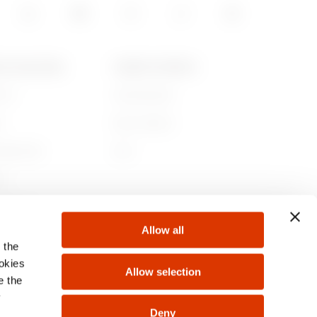
SS HAKKINDA
HABER VE MEDYA
miz?
Kampanyalar
e
Basın bülteni
lebilirlik
İndir
im
e çalışın
Allow all
er
 the
ookies
Allow selection
e the
y
Deny