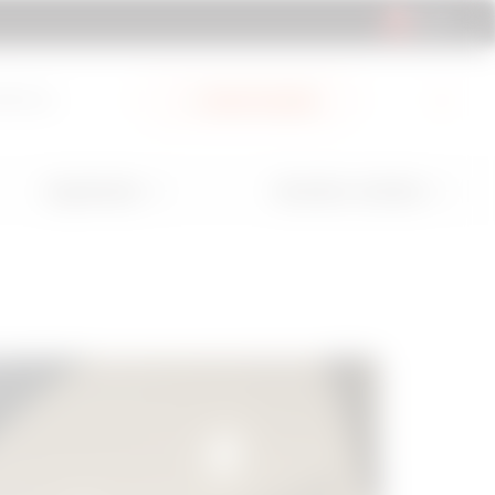
TR | TR
latformu
Gewiss hesabım
Uygulamalar
Hizmetler ve Destek