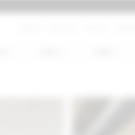
Hakkımızda
Bizimle çalışın
Bize ulaşın
Katalog P
ing
Lighting
Mobility