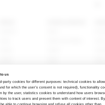
ÜRÜNLER
İLETIŞIM VE HIZMETLER
GEWI
Installation
İletişim
Biz ki
Energy
GEWISS Genel Merkezi
Tarihç
Building
Adresler
Sürdürü
Lighting
Destek
Yönet
Mobility
Yazılım
Biziml
 to us
Uygulamalar
BIM
Projel
d-party cookies for different purposes: technical cookies to allow
nd for which the user's consent is not required), functionality c
en by the user, statistics cookies to understand how users brows
ies to track users and present them with content of interest. B
l be able to continue browsing and refuse all cookies other than