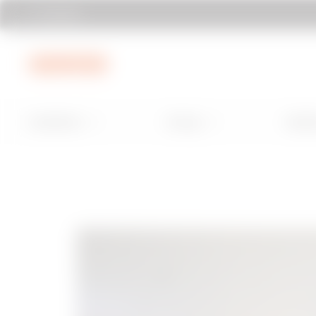
Adresler
Menü
Ana içerik
Alt bilgi
My Gewiss
Installation
Energy
Build