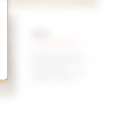
Açın
Hoş geldiniz
Konaklama tesislerinde
doğru aydınlatmayla stil
ve uyum içinde
mükemmel bir atmosfer
yaratmak mümkün.