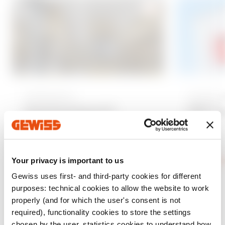
A
d
d
t
o
f
Industry
Indus
a
Autotrasporti
DB S
v
Bertoni
o
u
r
Your privacy is important to us
Daha fazlasını göster
Daha fazlas
i
Gewiss uses first- and third-party cookies for different
purposes: technical cookies to allow the website to work
t
properly (and for which the user's consent is not
e
required), functionality cookies to store the settings
s
chosen by the user, statistics cookies to understand how