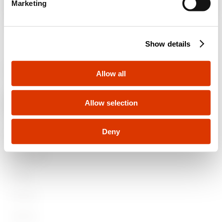
Marketing
l
e
c
Show details
t
i
o
Allow all
n
Allow selection
Deny
ÜRÜNLER
Installation
Energy
Building
Lighting