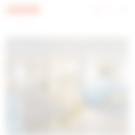
Menü
Ana içerik
Alt bilgi
My Gewiss