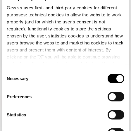
Hoş geldiniz
Gewiss uses first- and third-party cookies for different
purposes: technical cookies to allow the website to work
properly (and for which the user's consent is not
required), functionality cookies to store the settings
chosen by the user, statistics cookies to understand how
users browse the website and marketing cookies to track
users and present them with content of interest. By
clicking on the "X" you will be able to continue browsing
Ülkenizi kontrol edin
Close
and refuse all cookies other than technical cookies; in
addition, you can always change your choices via the
C
"Manage Privacy " button in the
Cookie Policy
. Lastly,
Necessary
o
Türkiye sitesine göz atıyorsunuz, ancak
for further information please also consult our
Privacy
n
Uluslararası
içinde olduğunuz anlaşılıyor.
Notice
.
Ülkenizi güncellemek ister misiniz?
s
Preferences
e
Evet, Uluslararası için web sitesine
n
gidin
t
Statistics
GEWISS, piyasada ev ve bina otomasyonu, enerji koruma ve
dağıtım sistemleri, akıllı aydınlatma ve e-mobilite için
S
çözümler üreten önemli bir oyuncudur.
e
Hayır, Türkiye sitesinde kalın