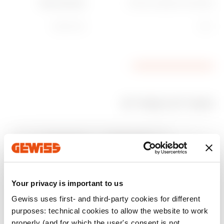
טמפרטורת התקנה מינימלית
Ware Number
85381000
‎-25°C
מוצרים קשורים
סימון CE
הצגת האישור
CADpro
Product Data Sheet
מאפיינים טכניים
AUTOCAD Plugin
Gewiss Code
אינטרלוק ניתן
להכלה שקע
Download
Download
Download
Download
Download
Download
הצג עוד
הצג עוד
Your privacy is important to us
1
GW66690
Gewiss uses first- and third-party cookies for different
purposes: technical cookies to allow the website to work
properly (and for which the user's consent is not