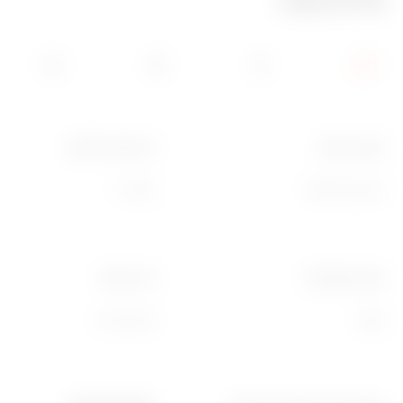
מידע טכני
עליון כניסות
בדיקת תיל לוהט
2‏x קוטר 37/48
650 °C
זעזוע התנגדות
צד כניסות
IK08
6‏x קוטר 23