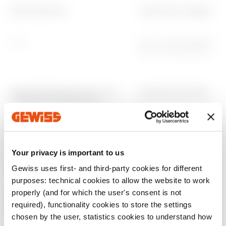
Elektronikai kód
Izzóhuzalos vizsgálat:
2210
850 °C (aktív alkatrészek)
(passzív alkatrészek)
Megszakítási kapacitás at 1,1 Un
Szigetelési ellenállás
névleges feszültség esetén
40 A
> 10 MΩ
Your privacy is important to us
Gewiss uses first- and third-party cookies for different
purposes: technical cookies to allow the website to work
properly (and for which the user's consent is not
Kapcsolódó termékek
required), functionality cookies to store the settings
chosen by the user, statistics cookies to understand how
CE jelölés
Tanúsítvány