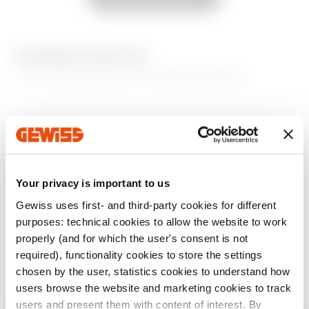
EQUIPMENT AND NOTES
* 10 A Olasz szabvány / 16 A Német szabvány
További termékek
Your privacy is important to us
Gewiss uses first- and third-party cookies for different
purposes: technical cookies to allow the website to work
properly (and for which the user's consent is not
required), functionality cookies to store the settings
chosen by the user, statistics cookies to understand how
GW46202F
GW40609PM
users browse the website and marketing cookies to track
ELOSZTÓSZEKRÉNY
KISELOSZTÓ
users and present them with content of interest. By