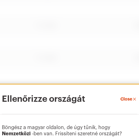
TC 3,5x30
M
TC 3,5x50
M
Ellenőrizze országát
Close
Böngész a magyar oldalon, de úgy tűnik, hogy
Nemzetközi
-ben van. Frissíteni szeretné országát?