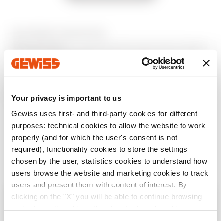
EQUIPMENT AND NOTES
MEGJEGYZÉS:
az antibakteriális alapanyagú ütésálló
fedél külön rendelhető.
További termékek
Your privacy is important to us
Gewiss uses first- and third-party cookies for different
purposes: technical cookies to allow the website to work
properly (and for which the user's consent is not
required), functionality cookies to store the settings
chosen by the user, statistics cookies to understand how
users browse the website and marketing cookies to track
users and present them with content of interest. By
clicking on the "X" you will be able to continue browsing
Ellenőrizze országát
Close
GW48116PM
GW48017AB
and refuse all cookies other than technical cookies; in
KÖTŐDOBOZ
KÖTŐDOBOZ
addition, you can always change your choices via the