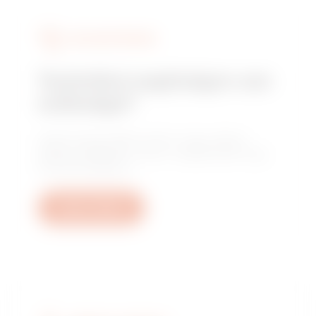
SZOLGÁLTATÁSOK
Technikai segítségre van
szüksége?
Lépjen kapcsolatba velünk, hogy választ
kapjon kérdéseire: üzemi, szabályozási vagy
termékkérdésekre.
Open a ticket