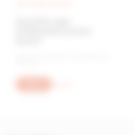
KERESSE A GEWISS-T
Szerelőt vagy
értékesítési pontot
keres?
Találja meg megbízható kereskedőjét vagy
telepítőjét.
Write us
More info