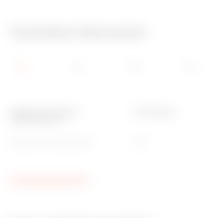
Technikai információ
Megfelel a következő
Ütés állóság
alapanyagokhoz
GW48118 és GW48118PM
IK10