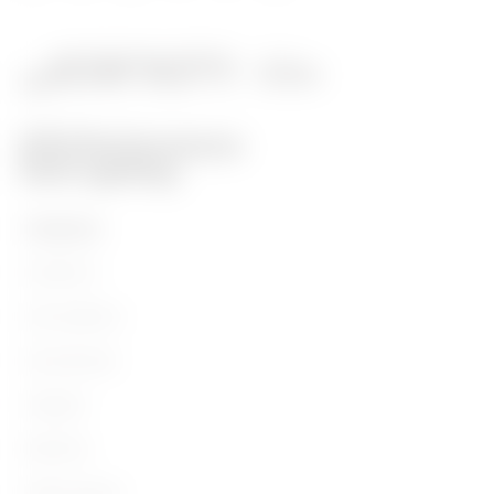
TERMÉKEK
Installáció
Áramvédelem
Szerelvények
Világítás
Mobilitás