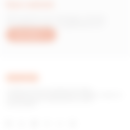
Írjon nekünk
Információra van szüksége a Gewiss
termékekről vagy szolgáltatásokról?
Írjon nekünk
A GEWISS az otthoni és épületautomatizálási,
energiavédelmi és elosztórendszerek, intelligens világítás és
e-mobilitás gyártási megoldásainak piacának
kulcsszereplője.