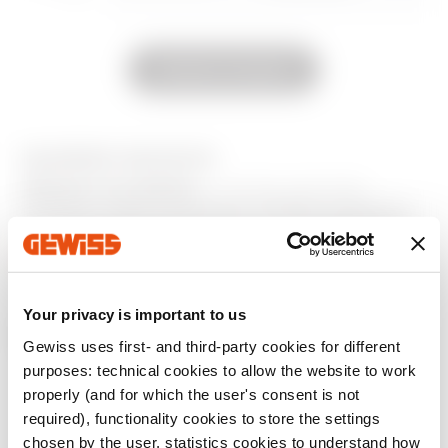
Mutasd az összeset
GW48119 és
GW48020AB
GW48119PM
EQUIPMENT AND NOTES
MŰSZAKI JELLEMZŐK:
a csomag csavarokat
tartalmaz a tégla és gipszkarton falakba szereléshez.
GWT 850˚C besorolású alapanyag a EN 60695-2-11
szabványnak megfelelően.
Mutasson többet
Your privacy is important to us
További termékek
Gewiss uses first- and third-party cookies for different
purposes: technical cookies to allow the website to work
properly (and for which the user's consent is not
required), functionality cookies to store the settings
chosen by the user, statistics cookies to understand how