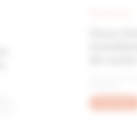
FIND GEWISS
Z275
395
Vous ch
installat
Z275
515
in
de vente
e
Trouvez votre re
Z275
605
confiance.
les
tive à
Nous contacter
u aux
GAC
65