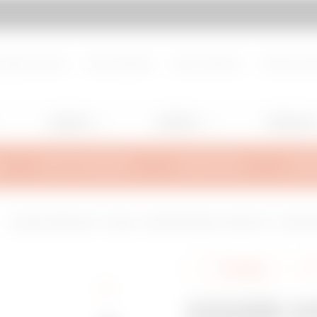
d de page
Aller à My Gewiss
propos de nous
Nous rejoindre
Nous contacter
Centre de d
Lighting
Mobility
Utilisation
INFOS TECHNIQUES
INSPIRATIONS
SUPPO
COUDE CONCAVE 90° - BRX35 - LARGEUR 515MM - RAYON 150° - FINITIO
Partager
COUDE CO