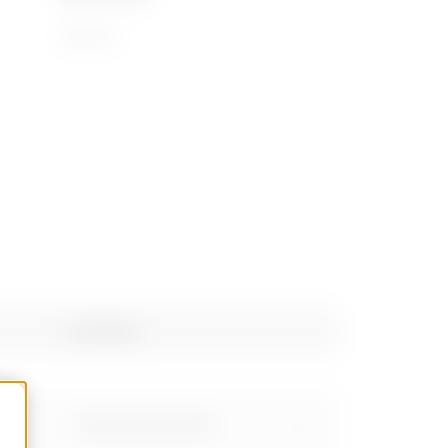
72169110
Poids (kg)
0.599999999999999