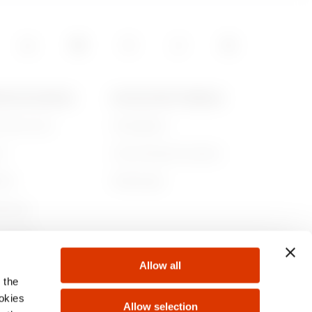
1.85
POS DE GEWISS
ACTUALITÉS ET MÉDIAS
ommes-nous
Campagnes
2.08999999999999
re
Communiqué de presse
lité
Télécharger
rnance
ejoindre
Allow all
s
 the
ookies
Allow selection