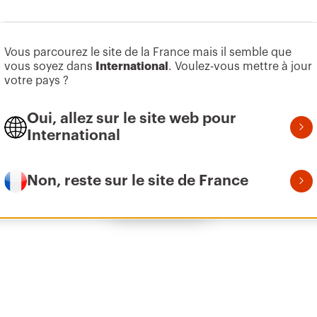
Aller à la zone des logiciels
Vous parcourez le site de la France mais il semble que
Z275
95
vous soyez dans
International
. Voulez-vous mettre à jour
votre pays ?
Oui, allez sur le site web pour
Z275
155
International
Non, reste sur le site de France
Afficher tous
Z275
215
Z275
305