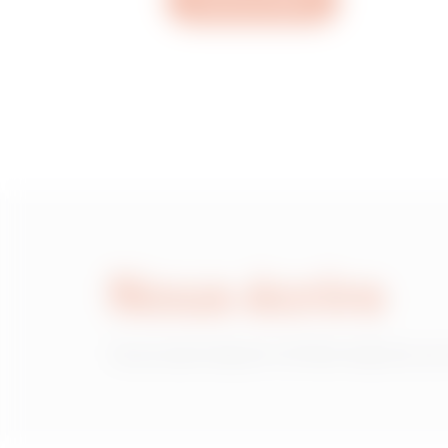
Ouvrez un ticket
MVN1720ED
MVN1720EF
MVN1720EH
Nous écrire
MVN1720EL
Vous avez besoin d'informations sur
MVN1720EP