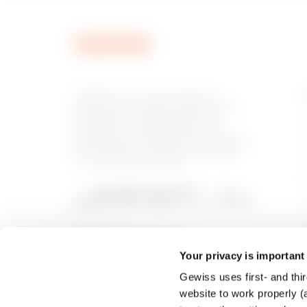
MVN1720EU
GEWISS est un acteur phare du
marché des solutions de fabrication
destinées à l’automatisation des
habitations et des bâtiments, la
MVN1720EX
protection de l’énergie et les systèmes
de distribution, l’éclairage intelligent
et la mobilité électrique.
Your privacy is important
Gewiss uses first- and thir
website to work properly (a