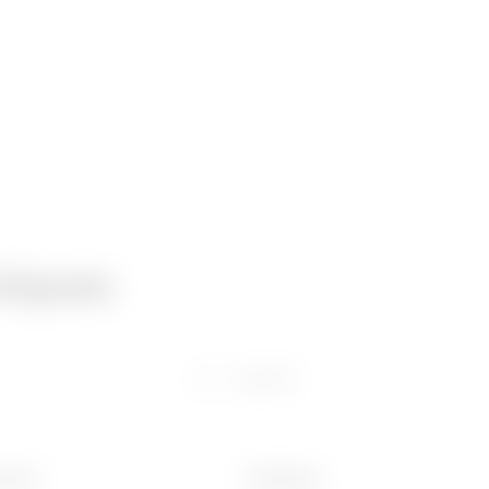
niques
Logiciel
 (mm)
Poids (kg)