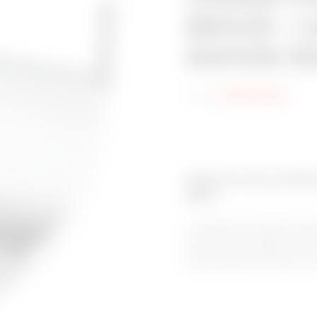
BRX35 - 
RAYON 15
Code:
MVN1720EU
Gamme de produits
BRX
Le système de chemins de c
unique et à ses bords roulés v
et sûr pour les câbles. C’e
environnements corrosifs, av