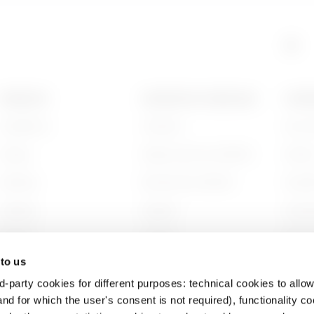
GAC
515
PRODUITS
CONTACTS ET SERVICES
A PRO
Installation
Contacts
Qui s
GAC
605
Energy
Siège social du GEWISS
Histoi
Building
Rechercher GEWISS
Durabi
Lighting
Support
Gouve
Mobility
Logiciel
Nous r
 to us
Utilisations
BIM
Projet
d-party cookies for different purposes: technical cookies to allow
nd for which the user's consent is not required), functionality c