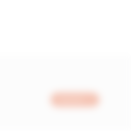
0.729999999999999
0.89
1.05
1.29
Nous écrire
1.53