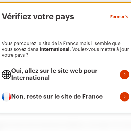
Aller à la zone des logiciels
Vérifiez votre pays
Fermer
Z275
95
Vous parcourez le site de la France mais il semble que
vous soyez dans
International
. Voulez-vous mettre à jour
Z275
155
votre pays ?
Oui, allez sur le site web pour
International
Afficher tous
Z275
215
Non, reste sur le site de France
Z275
305
ssion (économie importante réalisée sur les clips). Pour les 