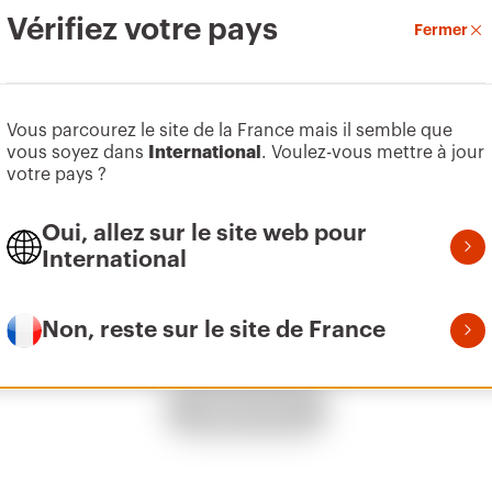
Vérifiez votre pays
Fermer
Télécharger
Vis à tête hexagonale
M10x30
É
Afficher plus
Vous parcourez le site de la France mais il semble que
vous soyez dans
International
. Voulez-vous mettre à jour
votre pays ?
et
Vis à tête hexagonale
M10x30
É
Aller à la zone des logiciels
Oui, allez sur le site web pour
International
Vis à tête hexagonale
M8x60
É
Non, reste sur le site de France
Afficher tous
Vis à tête hexagonale
M10x20
É