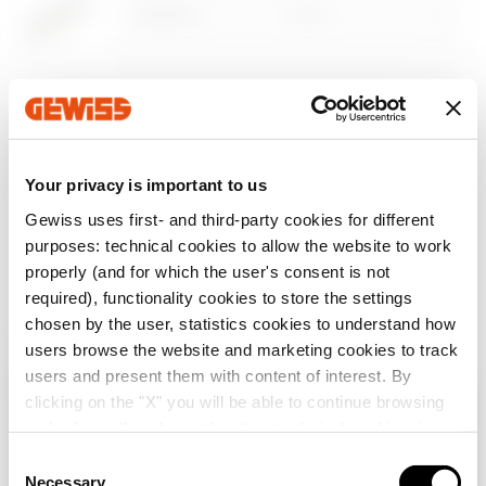
MV65162
Z275
MV65260
GAC
Aller à la zone des logiciels
Your privacy is important to us
Gewiss uses first- and third-party cookies for different
MV65262
GAC
purposes: technical cookies to allow the website to work
Afficher tous
properly (and for which the user's consent is not
required), functionality cookies to store the settings
chosen by the user, statistics cookies to understand how
ÉQUIPEMENTS ET NOTES
users browse the website and marketing cookies to track
users and present them with content of interest. By
NOTE:
disponible en Epoxy sur demande.
clicking on the "X" you will be able to continue browsing
Vérifiez votre pays
Fermer
and refuse all cookies other than technical cookies; in
addition, you can always change your choices via the
C
"Manage Privacy " button in the
Cookie Policy
. Lastly,
Necessary