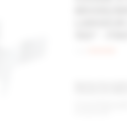
BRX95/BR
LARGEUR 
150° - FI
Code:
MVN1210NH
Gamme de produit
Chemins de câble
Pour les installations à ch
les chemin de câbles BRN H
de la gamme BRN.