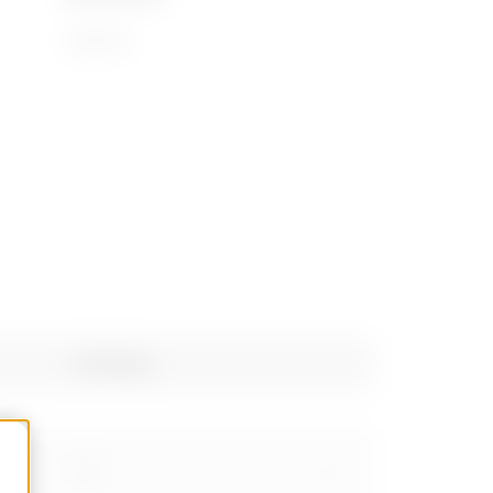
72169110
Poids (kg)
0.9