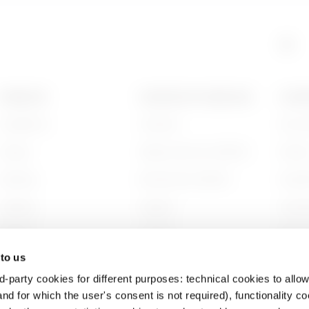
PRODUITS
CONTACTS ET SERVICES
A PRO
Installation
Contacts
Qui s
Energy
Siège social du GEWISS
Histoi
Building
Rechercher GEWISS
Durabi
Lighting
Support
Gouve
Mobility
Logiciel
Nous r
 to us
Utilisations
BIM
Projet
d-party cookies for different purposes: technical cookies to allow
nd for which the user's consent is not required), functionality c