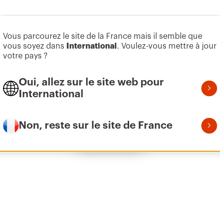
Aller à la zone des logiciels
Vous parcourez le site de la France mais il semble que
Z275
155
vous soyez dans
International
. Voulez-vous mettre à jour
votre pays ?
Oui, allez sur le site web pour
Z275
215
International
Non, reste sur le site de France
Afficher tous
Z275
305
Z275
395