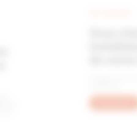
FIND GEWISS
Z275
515
Vous ch
installat
Z275
605
in
de vente
e
Trouvez votre re
GAC
95
confiance.
les
tive à
Nous contacter
u aux
GAC
155