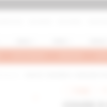
d de page
Aller à My Gewiss
propos de nous
Nous rejoindre
Nous contacter
Centre de d
Lighting
Mobility
Utilisation
INFOS TECHNIQUES
INSPIRATIONS
SUPPO
IL Heavy-Load
COUDE À 135° - BRX95/BRN95 HL - LARGEUR 215MM - RAYO
Partager
COUDE À 1