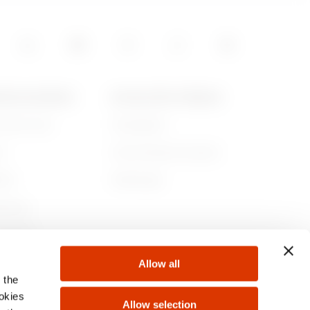
POS DE GEWISS
ACTUALITÉS ET MÉDIAS
ommes-nous
Campagnes
re
Communiqué de presse
lité
Télécharger
rnance
ejoindre
Allow all
s
 the
ookies
Allow selection