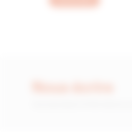
Ouvrez un ticket
MVN1220NH
MVN1220NL
MVN1220NP
Nous écrire
MVN1220NU
Vous avez besoin d'informations sur
MVN1220NX