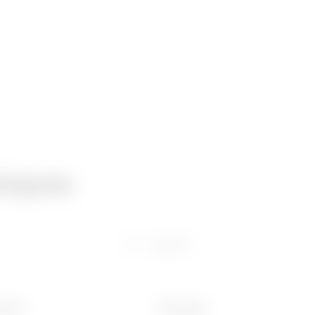
niques
Logiciel
 (mm)
Poids (kg)