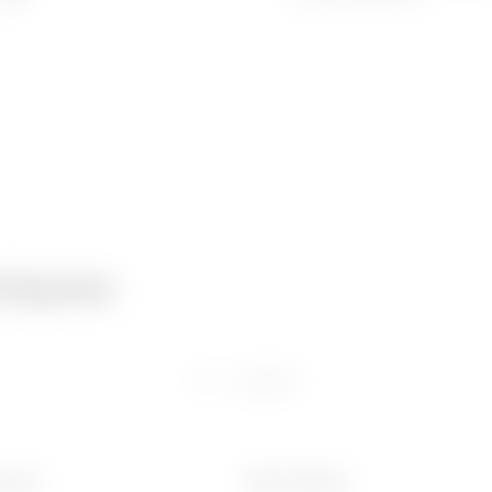
niques
Logiciel
 (mm)
Ware Number