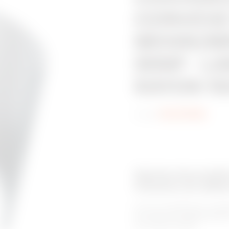
CONVEXE
BRX95/B
95NP - L
RAYON 150
Code:
MVC1910NL
Gamme de produit
Chemins de câble
Pour les installations à ch
les chemin de câbles BRN H
de la gamme BRN.