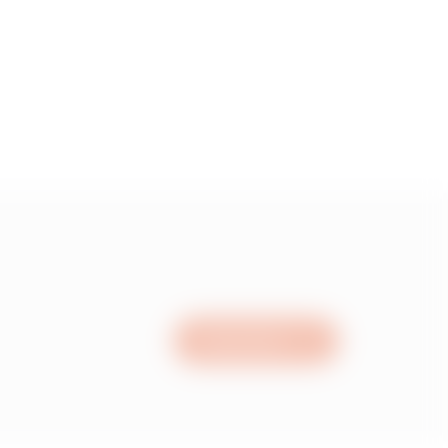
15
05
95
15
Nous écrire
05