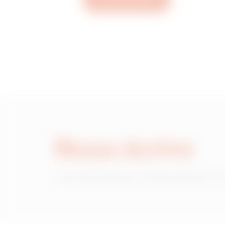
Ouvrez un ticket
MVC1920NH
MVC1920NL
MVC1920NP
Nous écrire
MVC1920NU
Vous avez besoin d'informations sur
MVC1920NX