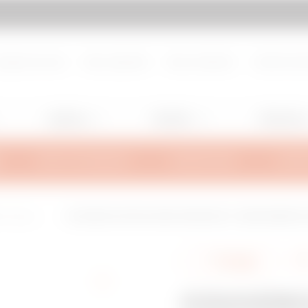
d de page
Aller à My Gewiss
propos de nous
Nous rejoindre
Nous contacter
Centre de d
Lighting
Mobility
Utilisation
INFOS TECHNIQUES
INSPIRATIONS
SUPPO
L Heavy-Loa
COUVERCLE POUR COUDE CONVEXE 90°- BRX95/BRN95 HL/B
275
Partager
COUVERC