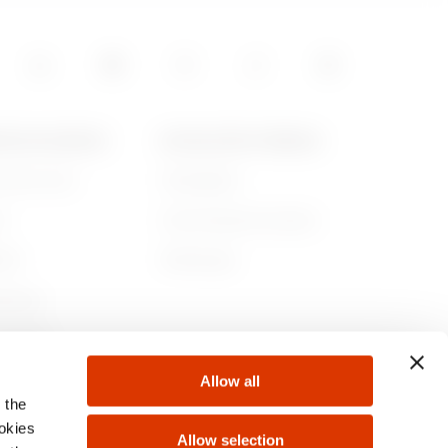
POS DE GEWISS
ACTUALITÉS ET MÉDIAS
ommes-nous
Campagnes
re
Communiqué de presse
lité
Télécharger
rnance
ejoindre
Allow all
s
 the
ookies
Allow selection