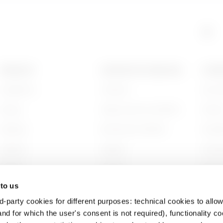
PRODUITS
CONTACTS ET SERVICES
A PRO
Installation
Contacts
Qui s
Energy
Siège social du GEWISS
Histoi
Building
Rechercher GEWISS
Durabi
Lighting
Support
Gouve
Mobility
Logiciel
Nous r
 to us
Utilisations
BIM
Projet
d-party cookies for different purposes: technical cookies to allow
nd for which the user's consent is not required), functionality c