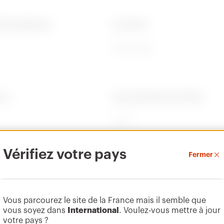
fil incandescent
Couvercle
Haut à visser
cod
Thermopression avec bille
110 °C
Vérifiez votre pays
Fermer
res pour rétablir l'isolation
Ware Number
1, GW44622
85381000
Vous parcourez le site de la France mais il semble que
vous soyez dans
International
. Voulez-vous mettre à jour
votre pays ?