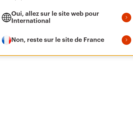
Oui, allez sur le site web pour
International
Non, reste sur le site de France