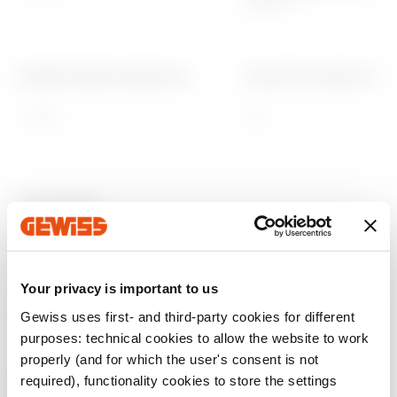
60754-2
Nombre total de manœuvres
Pouvoir de coupure à 1,1
> 2000
79 A
Ware Number
85366990
Your privacy is important to us
Gewiss uses first- and third-party cookies for different
purposes: technical cookies to allow the website to work
properly (and for which the user's consent is not
Produits associés
required), functionality cookies to store the settings